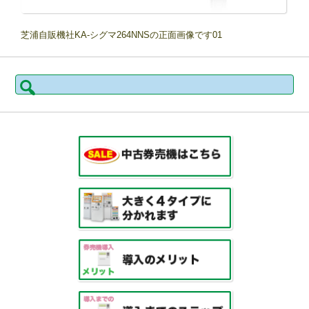
芝浦自販機社KA-シグマ264NNSの正面画像です01
検
索: