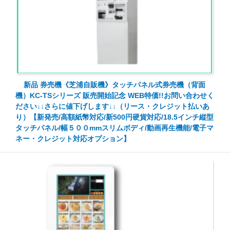
新品 券売機《芝浦自販機》タッチパネル式券売機（背面
機）KC-TSシリーズ 販売開始記念 WEB特価!!お問い合わせく
ださい↓↓さらに値下げします↓↓（リース・クレジット払いあ
り）【新発売/高額紙幣対応/新500円硬貨対応/18.5インチ縦型
タッチパネル/幅５００mmスリムボディ/動画再生機能/電子マ
ネー・クレジット対応オプション】