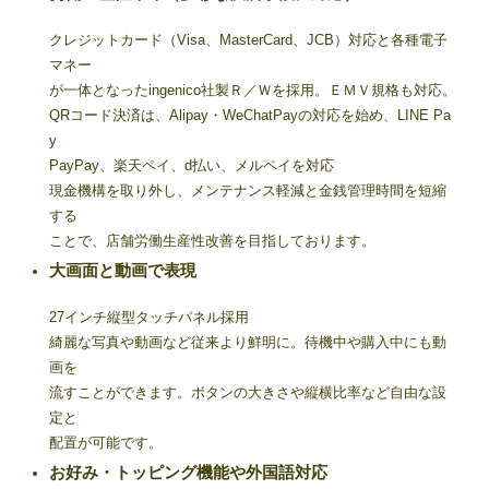
クレジットカード（Visa、MasterCard、JCB）対応と各種電子
マネー
が一体となったingenico社製Ｒ／Ｗを採用。ＥＭＶ規格も対応。
QRコード決済は、Alipay・WeChatPayの対応を始め、LINE Pa
y
PayPay、楽天ペイ、d払い、メルペイを対応
現金機構を取り外し、メンテナンス軽減と金銭管理時間を短縮
する
ことで、店舗労働生産性改善を目指しております。
大画面と動画で表現
27インチ縦型タッチパネル採用
綺麗な写真や動画など従来より鮮明に。待機中や購入中にも動
画を
流すことができます。ボタンの大きさや縦横比率など自由な設
定と
配置が可能です。
お好み・トッピング機能や外国語対応