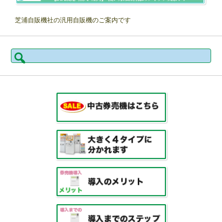
芝浦自販機社の汎用自販機のご案内です
検
索: