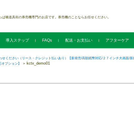
っぱ橋道具街の券売機専門のお店です。券売機のことならお任せください。
導入ステップ
FAQs
配送・お支払い
アフターケア
い合わせください（リース・クレジット払いあり）【新発売/高額紙幣対応/２７インチ大画面/新
kctx_demo01
応オプション】
>