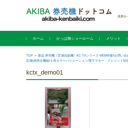
浅草か
コンテンツに移動
ホーム
かっぱ橋ショールーム
メリット
TOP
>
新品 券売機《芝浦自販機》KC-TXシリーズ WEB特価!!お問
応/動画再生機能/５色カラーバリエーション/電子マネー・クレジット対
kctx_demo01