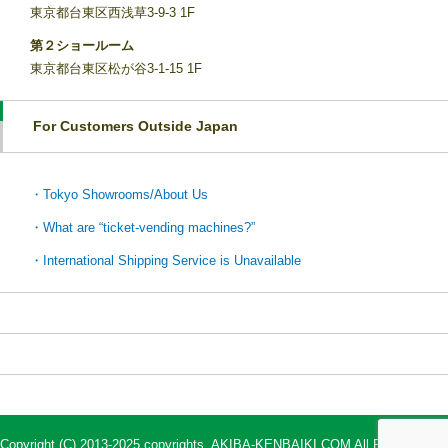
東京都台東区西浅草3-9-3 1F
第２ショールーム
東京都台東区松が谷3-1-15 1F
For Customers Outside Japan
・Tokyo Showrooms/About Us
・What are “ticket-vending machines?”
・International Shipping Service is Unavailable
Copyright (C) 2013-2025 copyrights. AKIBA-KENBAIKI.COM All Rights Reser