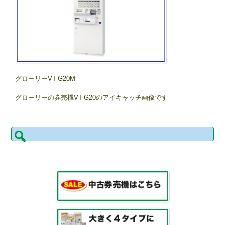
グローリーVT-G20M
グローリーの券売機VT-G20のアイキャッチ画像です
検
索: